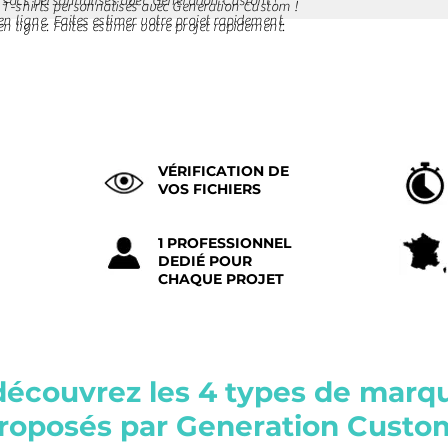
de sacs personnalisés avec Generation Custom !
de T-shirts personnalisés avec Generation Custom !
n ligne. Faites estimer votre projet rapidement.
n ligne. Faites estimer votre projet rapidement.
VÉRIFICATION DE
VOS FICHIERS
1 PROFESSIONNEL
DEDIÉ POUR
CHAQUE PROJET
découvrez les 4 types de marq
roposés par Generation Custo