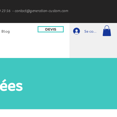
0 23 56 -
contact@generation-custom.com
DEVIS
Se connecter
Blog
ées