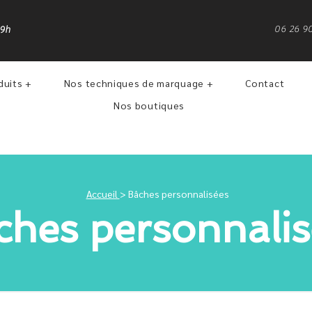
06 26 9
19h
duits +
Nos techniques de marquage +
Contact
Nos boutiques
Accueil
> Bâches personnalisées
ches personnalis