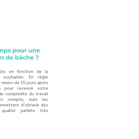
mps pour une
on de bâche ?
ulés en fonction de la
n souhaitée. En règle
r moins de 15 jours après
s pour recevoir votre
e complexité du travail
en compte, mais les
ermettent d’obtenir des
qualité parfaite très