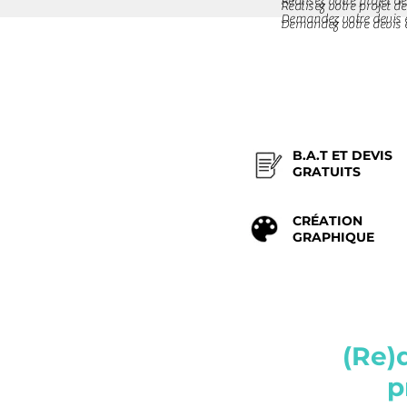
Réalisez votre projet 
Réalisez votre projet 
Demandez votre devis e
Demandez votre devis e
B.A.T ET DEVIS
GRATUITS
CRÉATION
GRAPHIQUE
(Re)
p