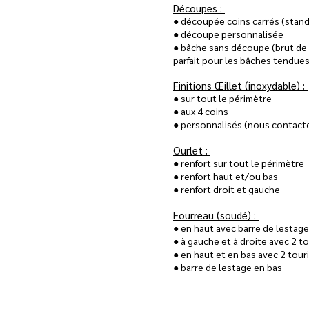
Découpes :
● découpée coins carrés (stan
● découpe personnalisée
● bâche sans découpe (brut de
parfait pour les bâches tendue
Finitions Œillet ​(inoxydable)​ :
● sur tout le périmètre
● aux 4 coins
● personnalisés ​(nous contact
Ourlet :
● renfort sur tout le périmètre
● renfort haut et/ou bas
● renfort droit et gauche
Fourreau ​(soudé)​ :
● en haut avec barre de lestag
● à gauche et à droite avec 2 t
● en haut et en bas avec 2 tour
● barre de lestage en bas