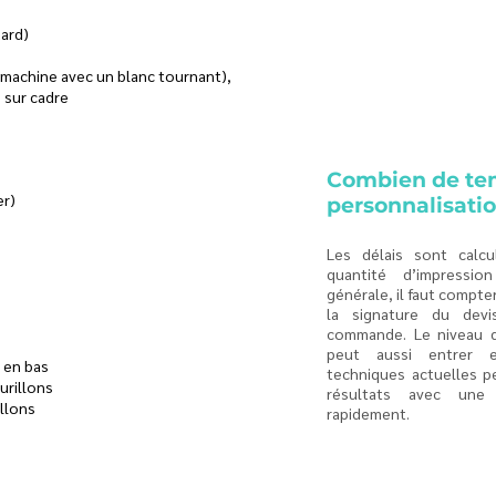
dard)
 machine avec un blanc tournant),
s sur cadre
Combien de te
er)
personnalisati
Les délais sont calc
quantité d’impressio
générale, il faut compte
la signature du devi
commande. Le niveau d
peut aussi entrer 
e en bas
techniques actuelles p
ourillons
résultats avec une 
illons
rapidement.