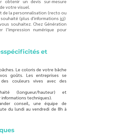
ur obtenir un devis sur-mesure
 de votre visuel.
 de la personnalisation (recto ou
 souhaité (plus d'informations
ici
)
 vous souhaitez. Chez Génération
er l’impression numérique pour
esspécificités et
 bâches.
Le coloris de votre bâche
vos goûts. Les entreprises se
 des couleurs vives avec des
haité (longueur/hauteur) et
r informations techniques).
ander conseil, une équipe de
ute du lundi au vendredi de 8h à
iques