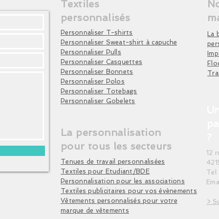
Logo :
Broderie su
Textiles
No
linge)
Style :
Sportif et 
personnalisés
m
Repassage
: À l’
l’entraînement
directement sur 
Personnaliser T-shirts
La 
Nettoyage à sec
:
Personnaliser Sweat-shirt à capuche
per
Personnaliser Pulls
Imp
Personnaliser Casquettes
Flo
Personnaliser Bonnets
Tra
Personnaliser Polos
Personnaliser Totebags
Personnaliser Gobelets
Un
pa
La personnalisation
?
pour tous les secteurs
12 
Tenues de travail personnalisées
421
Textiles pour Etudiant/BDE
Tel
Personnalisation pour les associations
Ema
Textiles publicitaires pour vos évènements
Vêtements personnalisés pour votre
> S
marque de vêtements