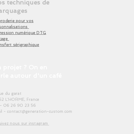
r la face avant
s techniques de
décontracté, idéal pour le quotidien ou
arquages
envers uniquement, ne pas repasser
le marquage
broderie pour vos
 Déconseillé
sonnalisations
ression numérique DTG
cage
nsfert sérigraphique
 projet ? On en
rle autour d'un café
rue du garat
52 L'HORME, France
 - 06 26 90 23 56
il -
contact@generation-custom.com
uivez nous sur instagram