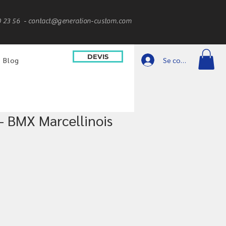
0 23 56 -
contact@generation-custom.com
DEVIS
Se connecter
Blog
- BMX Marcellinois